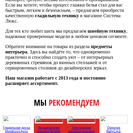
Если вы хотите, чтобы процесс глажки белья стал для вас
быстрым, легким и безопасным, – предлагаем приобрести
качественную
гладильную технику
в магазине Система
Люкс.
Для тех кто любит шить мы предлагаем
швейную технику
,
надежные проверенные модели в любом ценовом сегменте.
Обратите внимание на товары из раздела
предметы
интерьера
. Здесь вы найдёте то, что одновременно
практично и способно создать уют – от интерьерных
деревянных стремянок до винных стеллажей и от
сервировочных столиков до дизайнерских зеркал.
Наш магазин работает с 2013 года и постоянно
расширяет ассортимент.
МЫ
РЕКОМЕНДУЕМ
Гладильная доска
Вышивальная
Электронная
Оверлок
Metalnova Asse
машина Brother
швейная машина
BabyLock