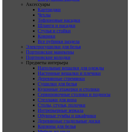
Аксессуары
Картриджи
Чехлы
Тефлоновые насадки
Шланги и насадки
Стулья и стойки
Коврики
Все рубрики раздела
Электросушилки для белья
Портновские манекены
Портновские колодки
Предметы интерьера
Напольные вешалки для одежды
Настенные вешалки и плечики
Деревянные стремянки
Сушилки для белья
Кухонные этажерки и столики
Сервировочные столики и подносы
Стеллажи для вина
Столы, стулья, полочки
Интрерьерные зеркала
Обувные тумбы и шкафчики
Деревянные гладильные доски
Корзины для белья
Мебель на заказ