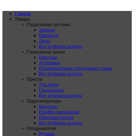
Главная
Товары
Гладильные системы
Эконом
Премиум
Люкс
Все рубрики раздела
Гладильные доски
Простые
Активные
Промышленные гладильные столы
Все рубрики раздела
Прессы
Для брюк
Гладильные
Все рубрики раздела
Парогенераторы
Бытовые
Профессиональные
Пароочистители
Все рубрики раздела
Отпариватели
Ручные