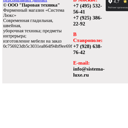
© ООО "Паровая техника"
+7 (495) 532-
Фирменный магазин «Система
56-41
Люкс»
+7 (925) 386-
Современная гладильная,
22-92
швейная,
уборочная техника; предметы
В
интрерьера;
Ставрополе:
изготовление мебели на заказ
+7 (928) 638-
0c756923db5c3031ea864f94bf9ee69f
76-42
E-mail:
info@sistema-
luxe.ru