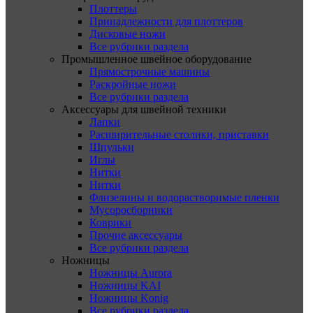
Плоттеры
Принадлежности для плоттеров
Дисковые ножи
Все рубрики раздела
Промышленное швейное оборудование
Прямострочные машины
Раскройные ножи
Все рубрики раздела
Аксессуары для швейной техники
Лапки
Расширительные столики, приставки
Шпульки
Иглы
Нитки
Нитки
Флизелины и водорастворимые пленки
Мусоросборники
Коврики
Прочие аксессуары
Все рубрики раздела
Ножницы
Ножницы Aurora
Ножницы KAI
Ножницы Konig
Все рубрики раздела