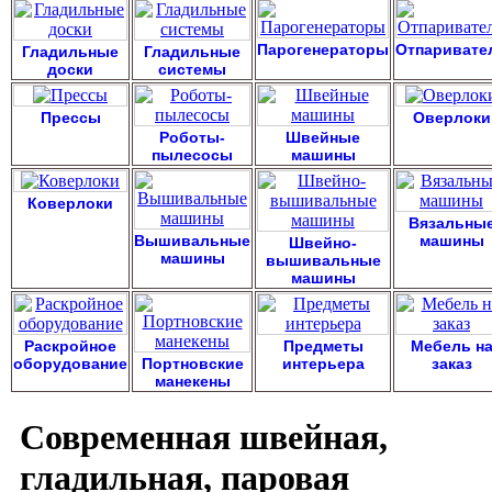
Парогенераторы
Отпаривате
Гладильные
Гладильные
доски
системы
Прессы
Оверлоки
Роботы-
Швейные
пылесосы
машины
Коверлоки
Вязальны
Вышивальные
машины
Швейно-
машины
вышивальные
машины
Раскройное
Предметы
Мебель н
оборудование
Портновские
интерьера
заказ
манекены
Современная швейная,
гладильная, паровая