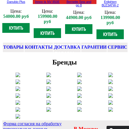
Danubio Plus
Innov-is NV 850E
Bernette Sew and
Enlighten
go 8
BLE3ATW-2
Цена:
Цена:
Цена:
Цена:
54000.00 руб
159900.00
44900.00 руб
139900.00
руб
руб
КУПИТЬ
КУПИТЬ
КУПИТЬ
КУПИТЬ
ВСЕ РЕКОМЕНДОВАННЫЕ
ТОВАРЫ
КОНТАКТЫ
ДОСТАВКА
ГАРАНТИИ
СЕРВИС
ТОВАРЫ
Бренды
Форма согласия на обработку
В Москве:
персональных данных