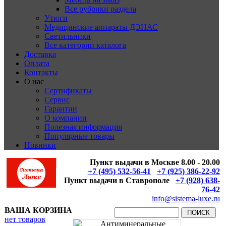
Все рубрики раздела
Утюги
Медицинские аппараты ДЭНАС
Светильники
Все категории каталога
Доставка
Оплата
Контакты
О нас
Сертификаты
Сервис
Гарантии
О компании
Полезная информация
Популярные товары
Новинки
Пункт выдачи в Москве 8.00 - 20.00
+7 (495) 532-56-41
+7 (925) 386-22-92
Пункт выдачи в Ставрополе
+7 (928) 638-
76-42
info@sistema-luxe.ru
ВАША КОРЗИНА
нет товаров
Антиминеральные