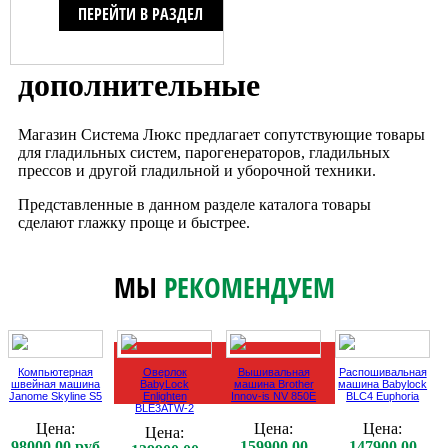
ПЕРЕЙТИ В РАЗДЕЛ
дополнительные
Магазин Система Люкс предлагает сопутствующие товары
для гладильных систем, парогенераторов, гладильных
прессов и другой гладильной и уборочной техники.
Представленные в данном разделе каталога товары
сделают глажку проще и быстрее.
МЫ
РЕКОМЕНДУЕМ
Компьютерная
Оверлок
Вышивальная
Распошивальная
швейная машина
BabyLock
машина Brother
машина Babylock
Janome Skyline S5
Enlighten
Innov-is NV 850E
BLC4 Euphoria
BLE3ATW-2
Цена:
Цена:
Цена:
Цена:
98000.00 руб
159900.00
147900.00