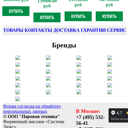
139900.00
руб
руб
руб
КУПИТЬ
КУПИТЬ
КУПИТЬ
КУПИТЬ
ВСЕ
ТОВАРЫ
КОНТАКТЫ
ДОСТАВКА
ГАРАНТИИ
СЕРВИС
РЕКОМЕНДОВАННЫЕ
ТОВАРЫ
Бренды
Форма согласия на обработку
В Москве:
персональных данных
© ООО "Паровая техника"
+7 (495) 532-
Фирменный магазин «Система
56-41
Люкс»