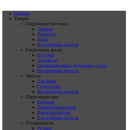
Главная
Товары
Гладильные системы
Эконом
Премиум
Люкс
Все рубрики раздела
Гладильные доски
Простые
Активные
Промышленные гладильные столы
Все рубрики раздела
Прессы
Для брюк
Гладильные
Все рубрики раздела
Парогенераторы
Бытовые
Профессиональные
Пароочистители
Все рубрики раздела
Отпариватели
Ручные