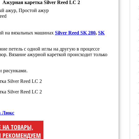
Ажурная каретка Silver Reed LC 2
й ажур, Простой ажур
Reed
ний на вязальных машинах
Silver Reed SK 280
,
SK
ие петель с одной иглы на другую в процессе
узор. Вязание ажурной кареткой происходит только
и рисунками.
а Люкс
Е НА ТОВАРЫ,
 РЕКОМЕНДУЕМ