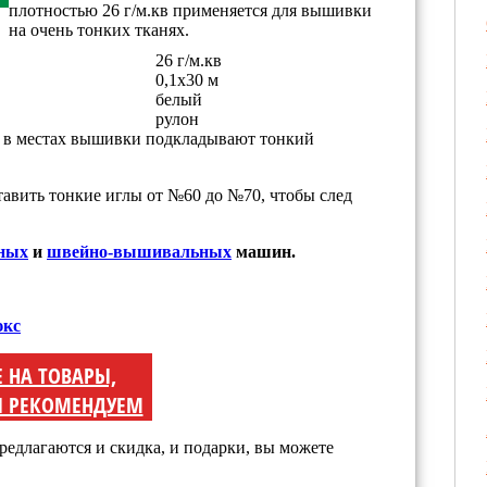
плотностью 26 г/м.кв применяется для вышивки
на очень тонких тканях.
26 г/м.кв
0,1x30 м
белый
рулон
а в местах вышивки подкладывают тонкий
тавить тонкие иглы от №60 до №70, чтобы след
ных
и
швейно-вышивальных
машин.
юкс
Е НА ТОВАРЫ,
 РЕКОМЕНДУЕМ
редлагаются и скидка, и подарки, вы можете