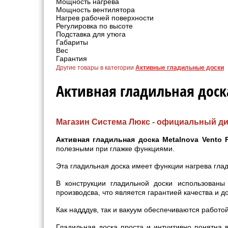
Мощность нагрева
Мощность вентилятора
Нагрев рабочей поверхности
Регулировка по высоте
Подставка для утюга
Габариты
Вес
Гарантия
Другие товары в категории
Активные гладильные доски
Активная гладильная доска
Магазин Система Люкс - официальный ди
Активная гладильная доска Metalnova Vento 
полезными при глажке функциями.
Эта гладильная доска имеет функции нагрева гла
В конструкции гладильной доски использован
производсва, что является гарантией качества и д
Как надддув, так и вакуум обеспечиваются работо
Гладильная доска проста и интуитивно понятна в