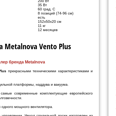
200 Вт
35 Вт
60 град. С
8 позиций (74-96 см)
есть
152х50х20 см
11 кг
12 месяцев
 Metalnova Vento Plus
лер бренда Metalnova
Plus
прекрасными техническими характеристиками и
дильной платформы, наддува и вакуума.
ы самые современные комплектующие европейского
олговечности.
й одного мощного вентилятора.
 управлении. Чехол гладильной доски изготовлен из