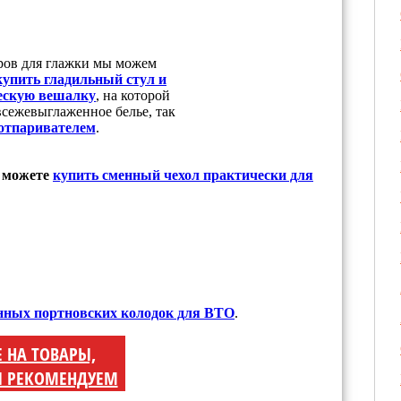
ров для глажки мы можем
купить гладильный стул и
ескую вешалку
, на которой
всежевыглаженное белье, так
отпаривателем
.
ы можете
купить сменный чехол практически для
нных портновских колодок для ВТО
.
Е НА ТОВАРЫ,
 РЕКОМЕНДУЕМ