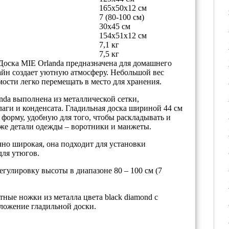
165х50х12 см
7 (80-100 см)
30х45 см
154х51х12 см
7,1 кг
7,5 кг
Доска MIE Orlanda предназначена для домашнего
йн создает уютную атмосферу. Небольшой вес
мости легко перемещать в место для хранения.
nda выполнена из металлической сетки,
ги и конденсата. Гладильная доска шириной 44 см
форму, удобную для того, чтобы раскладывать и
акже детали одежды – воротники и манжеты.
чно широкая, она подходит для установки
для утюгов.
гулировку высоты в диапазоне 80 – 100 см (7
тные ножки из металла цвета black diamond с
ожение гладильной доски.