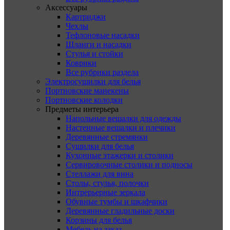
Аксессуары
Картриджи
Чехлы
Тефлоновые насадки
Шланги и насадки
Стулья и стойки
Коврики
Все рубрики раздела
Электросушилки для белья
Портновские манекены
Портновские колодки
Предметы интерьера
Напольные вешалки для одежды
Настенные вешалки и плечики
Деревянные стремянки
Сушилки для белья
Кухонные этажерки и столики
Сервировочные столики и подносы
Стеллажи для вина
Столы, стулья, полочки
Интрерьерные зеркала
Обувные тумбы и шкафчики
Деревянные гладильные доски
Корзины для белья
Мебель на заказ