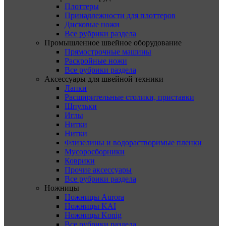
Плоттеры
Принадлежности для плоттеров
Дисковые ножи
Все рубрики раздела
Промышленное швейное оборудование
Прямострочные машины
Раскройные ножи
Все рубрики раздела
Аксессуары для швейной техники
Лапки
Расширительные столики, приставки
Шпульки
Иглы
Нитки
Нитки
Флизелины и водорастворимые пленки
Мусоросборники
Коврики
Прочие аксессуары
Все рубрики раздела
Ножницы
Ножницы Aurora
Ножницы KAI
Ножницы Konig
Все рубрики раздела