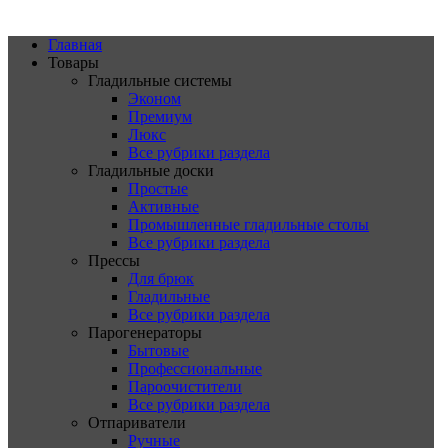
Главная
Товары
Гладильные системы
Эконом
Премиум
Люкс
Все рубрики раздела
Гладильные доски
Простые
Активные
Промышленные гладильные столы
Все рубрики раздела
Прессы
Для брюк
Гладильные
Все рубрики раздела
Парогенераторы
Бытовые
Профессиональные
Пароочистители
Все рубрики раздела
Отпариватели
Ручные