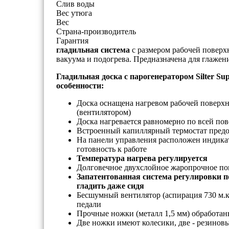
Слив воды
Вес утюга
Вес
Страна-производитель
Гарантия
гладильная система
с размером рабочей поверх
вакуума и подогрева. Предназначена для глажен
Гладильная доска с парогенератором Silter Su
особенности:
Доска оснащена нагревом рабочей поверх
(вентилятором)
Доска нагревается равномерно по всей по
Встроенный капиллярный термостат предох
На панели управления расположен индика
готовность к работе
Температура нагрева регулируется
Долговечное двухслойное жаропрочное по
Запатентованная система регулировки п
гладить даже сидя
Бесшумный вентилятор (аспирация 730 м.ку
педали
Прочные ножки (металл 1,5 мм) обработан
Две ножки имеют колесики, две - резинов