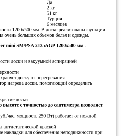
Да
2 кг
51 кг
Турция
6 месяцев
ности 1200х500 мм. В доске реализованы функции
ия очень больших объемов белья и одежды.
per mini SM/PSA 2135АGP 1200х500 мм -
ности доски и вакуумной аспирацией
верхности
раняет доску от перегревания
тор нагрева доски, помогающий определить
крытие доски
о высоте с точностью до сантиметра позволяет
б./час, мощность 250 Вт) работает от ножной
ы антистатической краской
ые накладки для обеспечения неподвижности при