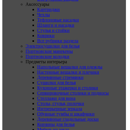
Аксессуары
Картриджи
Чехлы
Тефлоновые насадки
Шланги и насадки
Стулья и стойки
Коврики
Все рубрики раздела
Электросушилки для белья
Портновские манекены
Портновские колодки
Предметы интерьера
Напольные вешалки для одежды
Настенные вешалки и плечики
Деревянные стремянки
Сушилки для белья
Кухонные этажерки и столики
Сервировочные столики и подносы
Стеллажи для вина
Столы, стулья, полочки
Интрерьерные зеркала
Обувные тумбы и шкафчики
Деревянные гладильные доски
Корзины для белья
Мебель на заказ