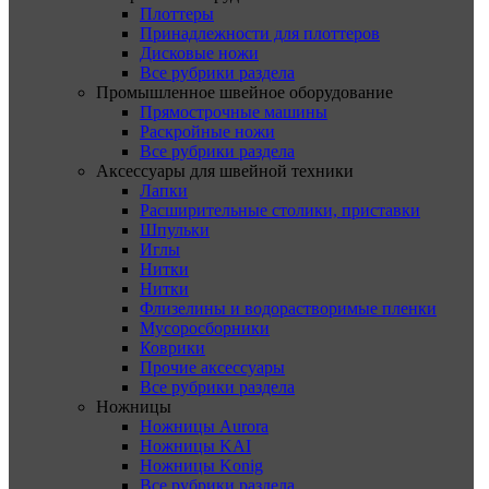
Плоттеры
Принадлежности для плоттеров
Дисковые ножи
Все рубрики раздела
Промышленное швейное оборудование
Прямострочные машины
Раскройные ножи
Все рубрики раздела
Аксессуары для швейной техники
Лапки
Расширительные столики, приставки
Шпульки
Иглы
Нитки
Нитки
Флизелины и водорастворимые пленки
Мусоросборники
Коврики
Прочие аксессуары
Все рубрики раздела
Ножницы
Ножницы Aurora
Ножницы KAI
Ножницы Konig
Все рубрики раздела