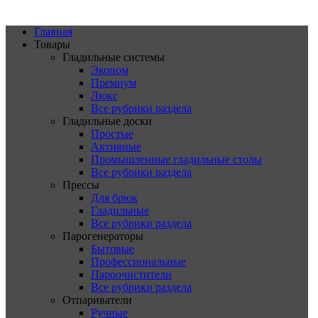
Главная
Товары
Гладильные системы
Эконом
Премиум
Люкс
Все рубрики раздела
Гладильные доски
Простые
Активные
Промышленные гладильные столы
Все рубрики раздела
Прессы
Для брюк
Гладильные
Все рубрики раздела
Парогенераторы
Бытовые
Профессиональные
Пароочистители
Все рубрики раздела
Отпариватели
Ручные