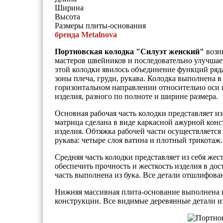
Ширина
Высота
Размеры плиты-основания
бренда Metalnova
Портновская колодка "Силуэт женский"
возни
мастеров швейников и последовательно улучша
этой колодки явилось объединение функций ряда
зоны плеча, груди, рукава. Колодка выполнена 
горизонтальном направлении относительно оси 
изделия, разного по полноте и ширине размера.
Основная рабочая часть колодки представляет и
матрица сделана в виде каркасной ажурной конс
изделия. Обтяжка рабочей части осуществляется
рукава: четыре слоя ватина и плотный трикотаж.
Средняя часть колодки представляет из себя же
обеспечить прочность и жесткость изделия в до
часть выполнена из бука. Все детали отшлифова
Нижняя массивная плита-основание выполнена 
конструкции. Все видимые деревянные детали из