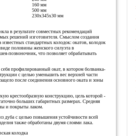
160 мм
500 мм
230х345х30 мм
кла в результате совместных рекомендаций
емых решений изготовителя. Смыслом создания
 известных стандартных колодок: окатов, колодок
в виде половины женского силуэта в
шея-позвоночник, что позволяет обрабатывать
з себя профилированный окат, в котором болванка-
трукции с целью уменьшить вес верхней части
 зацело после соединения основного оката и зоны
сткую крестообразную конструкцию, цель которой -
статочно больших габаритных размерах. Средняя
ны и покрыты лаком.
из дуба с целью повышения устойчивости всей
делия также обработаны двумя слоями лака.