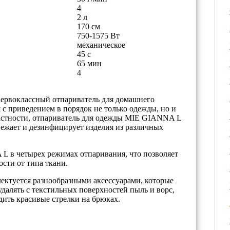
4
2 л
170 см
750-1575 Вт
механическое
45 с
65 мин
4
ервоклассный отпариватель для домашнего
 с приведением в порядок не только одежды, но и
астности, отпариватель для одежды MIE GIANNA L
вежает и дезинфицирует изделия из различных
L в четырех режимах отпаривания, что позволяет
сти от типа ткани.
ктуется разнообразными аксессуарами, которые
далять с текстильных поверхностей пыль и ворс,
дить красивые стрелки на брюках.