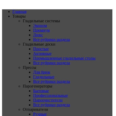
Главная
Товары
Гладильные системы
Эконом
Премиум
Люкс
Все рубрики раздела
Гладильные доски
Простые
Активные
Промышленные гладильные столы
Все рубрики раздела
Прессы
Для брюк
Гладильные
Все рубрики раздела
Парогенераторы
Бытовые
Профессиональные
Пароочистители
Все рубрики раздела
Отпариватели
Ручные