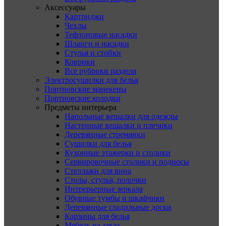
Аксессуары
Картриджи
Чехлы
Тефлоновые насадки
Шланги и насадки
Стулья и стойки
Коврики
Все рубрики раздела
Электросушилки для белья
Портновские манекены
Портновские колодки
Предметы интерьера
Напольные вешалки для одежды
Настенные вешалки и плечики
Деревянные стремянки
Сушилки для белья
Кухонные этажерки и столики
Сервировочные столики и подносы
Стеллажи для вина
Столы, стулья, полочки
Интрерьерные зеркала
Обувные тумбы и шкафчики
Деревянные гладильные доски
Корзины для белья
Мебель на заказ