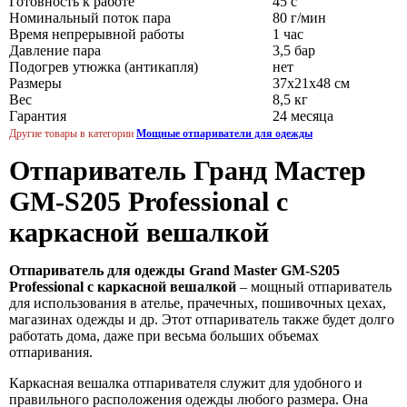
Готовность к работе
45 с
Номинальный поток пара
80 г/мин
Время непрерывной работы
1 час
Давление пара
3,5 бар
Подогрев утюжка (антикапля)
нет
Размеры
37х21х48 см
Вес
8,5 кг
Гарантия
24 месяца
Другие товары в категории
Мощные отпариватели для одежды
Отпариватель Гранд Мастер
GM-S205 Professional с
каркасной вешалкой
Отпариватель для одежды Grand Master GM-S205
Professional с каркасной вешалкой
– мощный отпариватель
для использования в ателье, прачечных, пошивочных цехах,
магазинах одежды и др. Этот отпариватель также будет долго
работать дома, даже при весьма больших объемах
отпаривания.
Каркасная вешалка отпаривателя служит для удобного и
правильного расположения одежды любого размера. Она