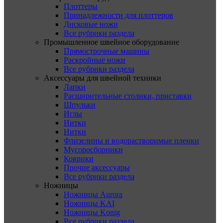
Плоттеры
Принадлежности для плоттеров
Дисковые ножи
Все рубрики раздела
Промышленное швейное оборудование
Прямострочные машины
Раскройные ножи
Все рубрики раздела
Аксессуары для швейной техники
Лапки
Расширительные столики, приставки
Шпульки
Иглы
Нитки
Нитки
Флизелины и водорастворимые пленки
Мусоросборники
Коврики
Прочие аксессуары
Все рубрики раздела
Ножницы
Ножницы Aurora
Ножницы KAI
Ножницы Konig
Все рубрики раздела