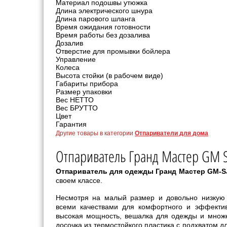
Материал подошвы утюжка
Длина электрического шнура
Длина парового шланга
Время ожидания готовности
Время работы без дозалива
Дозалив
Отверстие для промывки бойлера
Управление
Колеса
Высота стойки (в рабочем виде)
Габариты прибора
Размер упаковки
Вес НЕТТО
Вес БРУТТО
Цвет
Гарантия
Другие товары в категории
Отпариватели для дома
Отпариватель Гранд Мастер GM S
Отпариватель для одежды Гранд Мастер GM-S
своем классе.
Несмотря на малый размер и довольно низкую 
всеми качествами для комфортного и эффектив
высокая мощность, вешалка для одежды и множе
досочка из термостойкого пластика с подхватом дл