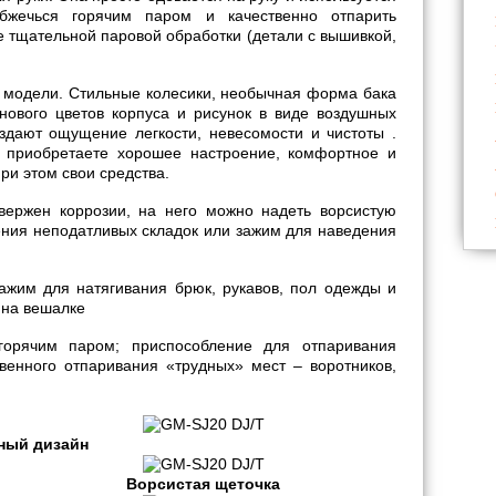
бжечься горячим паром и качественно отпарить
 тщательной паровой обработки (детали с вышивкой,
 модели. Стильные колесики, необычная форма бака
нового цветов корпуса и рисунок в виде воздушных
здают ощущение легкости, невесомости и чистоты .
 приобретаете хорошее настроение, комфортное и
ри этом свои средства.
ержен коррозии, на него можно надеть ворсистую
ения неподатливых складок или зажим для наведения
ажим для натягивания брюк, рукавов, пол одежды и
 на вешалке
горячим паром; приспособление для отпаривания
венного отпаривания «трудных» мест – воротников,
ный дизайн
Ворсистая щеточка