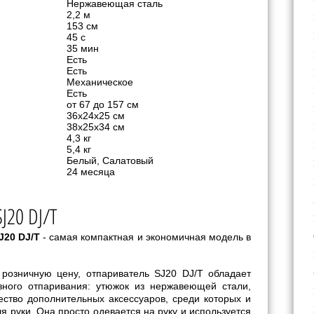
Нержавеющая сталь
2,2 м
153 см
45 с
35 мин
Есть
Есть
Механическое
Есть
от 67 до 157 см
36х24х25 см
38х25х34 см
4,3 кг
5,4 кг
Белый, Салатовый
24 месяца
J20 DJ/T
J20 DJ/T
- самая компактная и экономичная модель в
розничную цену, отпариватель SJ20 DJ/T обладает
ного отпаривания: утюжок из нержавеющей стали,
ство дополнительных аксессуаров, среди которых и
я руки. Она просто одевается на руку и используется