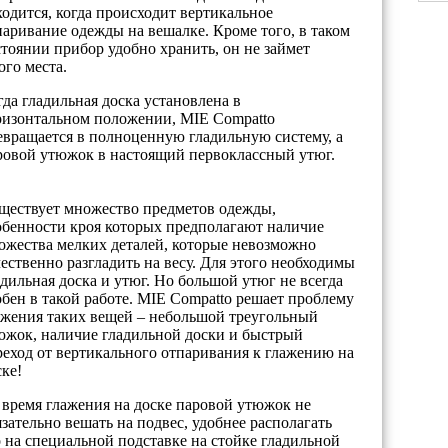
ходится, когда происходит вертикальное
паривание одежды на вешалке. Кроме того, в таком
стоянии прибор удобно хранить, он не займет
ого места.
гда гладильная доска установлена в
ризонтальном положении, MIE Compatto
евращается в полноценную гладильную систему, а
ровой утюжок в настоящий первоклассный утюг.
ществует множество предметов одежды,
обенности кроя которых предполагают наличие
ожества мелких деталей, которые невозможно
чественно разгладить на весу. Для этого необходимы
адильная доска и утюг. Но большой утюг не всегда
обен в такой работе. MIE Compatto решает проблему
ажения таких вещей – небольшой треугольный
южок, наличие гладильной доски и быстрый
реход от вертикального отпаривания к глажению на
ске!
 время глажения на доске паровой утюжок не
язательно вешать на подвес, удобнее располагать
о на специальной подставке на стойке гладильной