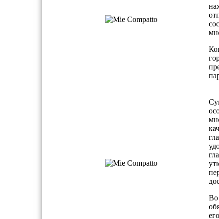
на
от
со
мн
Ко
го
пр
па
Су
ос
мн
ка
гл
уд
гл
ут
пе
до
Во
об
ег