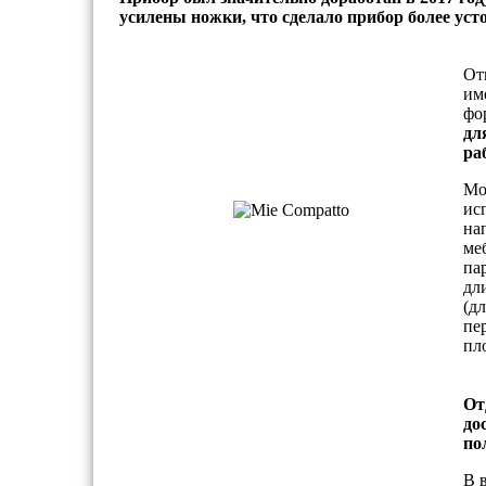
усилены ножки, что сделало прибор более ус
От
им
фо
дл
ра
Мо
ис
на
ме
па
дл
(д
пе
пл
От
до
по
В 