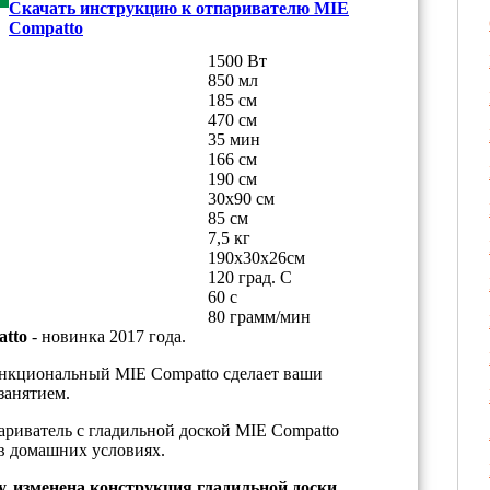
Скачать инструкцию к отпаривателю MIE
Compatto
1500 Вт
850 мл
185 см
470 см
35 мин
166 см
190 см
30x90 см
85 см
7,5 кг
190х30х26см
120 град. С
60 с
80 грамм/мин
atto
- новинка 2017 года.
нкциональный MIE Compatto сделает ваши
занятием.
ариватель с гладильной доской MIE Compatto
 в домашних условиях.
у, изменена конструкция гладильной доски,