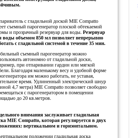
тойчивым.
париватель с гладильной доской MIE Compatto
еет съемный парогенератор плоской обтекаемой
рмы и прозрачный резервуар для воды.
Резервуар
я воды объемом 850 мл позволяет непрерывно
ботать с гладильной системой в течение 35 мин.
бильный съемный парогенератор можно
пользовать автономно от гладильной доски,
пример, при отпаривании гардин или мягкой
бели. Благодаря маленькому весу и удобной форме
рогенератора им можно работать, не уставая,
ительное время. Удлиненный электрический шнур
линой 4,7 метра) MIE Compatto позволяет свободно
ремещаться с парогенератором в помещении
ощадью до 20 кв.метров.
дельного внимания заслуживает гладильная
ска MIE Compatto, которая регулируется в двух
ложениях: вертикальном и горизонтальном.
вертикальном положении гладильная доска