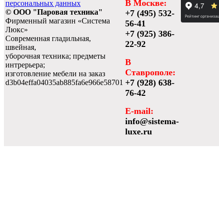
В Москве:
персональных данных
© ООО "Паровая техника"
+7 (495) 532-
Фирменный магазин «Система
56-41
Люкс»
+7 (925) 386-
Современная гладильная,
22-92
швейная,
уборочная техника; предметы
В
интрерьера;
Ставрополе:
изготовление мебели на заказ
+7 (928) 638-
d3b04effa04035ab885fa6e966e58701
76-42
E-mail:
info@sistema-
luxe.ru