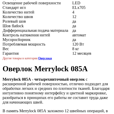
Освещение рабочей поверхности
LED
Стандарт игл
ELx705
Количество нитей
4
Количество швов
12
Ролевый шов
да
Шов flatlock
да
Дифференциальная подача материала
да
Контроль натяжения нитей
автомат
Мусоросборник
да
Потребляемая мощность
120 Вт
Вес
8 кг
Гарантия
12 месяцев
Другие товары в категории
Оверлоки
Оверлок Merrylock 085A
Merrylock 085А - четырехниточный оверлок
с
расширенной рабочей поверхностью, отлично подходит для
обработки легких и средних по плотности тканей. Благодаря
интуитивно понятному интерфейсу и цветной маркировке,
разобраться в принципах его работы не составит труда даже
для начинающих швей.
В память Merrylock 085А заложено 12 швейных операций, в