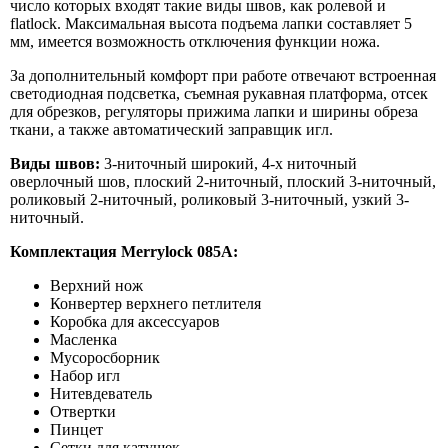
число которых входят такие виды швов, как ролевой и
flatlock. Максимальная высота подъема лапки составляет 5
мм, имеется возможность отключения функции ножа.
За дополнительный комфорт при работе отвечают встроенная
светодиодная подсветка, съемная рукавная платформа, отсек
для обрезков, регуляторы прижима лапки и ширины обреза
ткани, а также автоматический заправщик игл.
Виды швов:
3-ниточный широкий, 4-х ниточный
оверлочный шов, плоский 2-ниточный, плоский 3-ниточный,
роликовый 2-ниточный, роликовый 3-ниточный, узкий 3-
ниточный.
Комплектация Merrylock 085А:
Верхний нож
Конвертер верхнего петлителя
Коробка для аксессуаров
Масленка
Мусоросборник
Набор игл
Нитевдеватель
Отвертки
Пинцет
Сетки для катушек