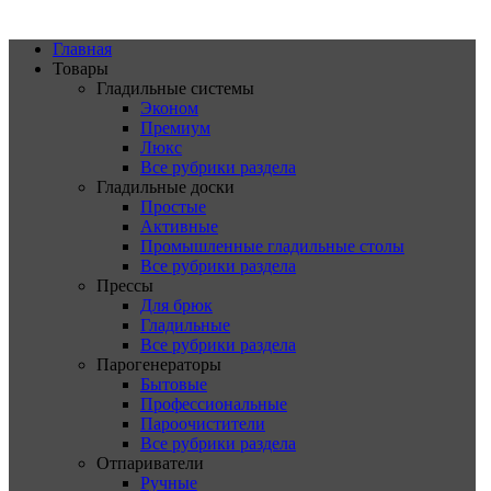
Главная
Товары
Гладильные системы
Эконом
Премиум
Люкс
Все рубрики раздела
Гладильные доски
Простые
Активные
Промышленные гладильные столы
Все рубрики раздела
Прессы
Для брюк
Гладильные
Все рубрики раздела
Парогенераторы
Бытовые
Профессиональные
Пароочистители
Все рубрики раздела
Отпариватели
Ручные