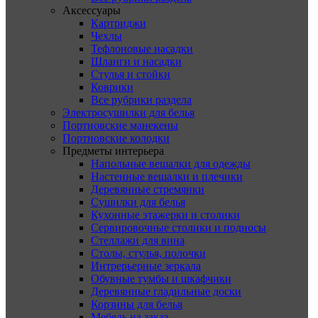
Аксессуары
Картриджи
Чехлы
Тефлоновые насадки
Шланги и насадки
Стулья и стойки
Коврики
Все рубрики раздела
Электросушилки для белья
Портновские манекены
Портновские колодки
Предметы интерьера
Напольные вешалки для одежды
Настенные вешалки и плечики
Деревянные стремянки
Сушилки для белья
Кухонные этажерки и столики
Сервировочные столики и подносы
Стеллажи для вина
Столы, стулья, полочки
Интрерьерные зеркала
Обувные тумбы и шкафчики
Деревянные гладильные доски
Корзины для белья
Мебель на заказ