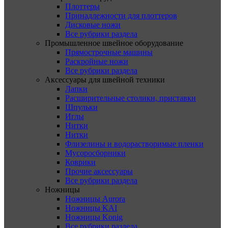
Плоттеры
Принадлежности для плоттеров
Дисковые ножи
Все рубрики раздела
Промышленное швейное оборудование
Прямострочные машины
Раскройные ножи
Все рубрики раздела
Аксессуары для швейной техники
Лапки
Расширительные столики, приставки
Шпульки
Иглы
Нитки
Нитки
Флизелины и водорастворимые пленки
Мусоросборники
Коврики
Прочие аксессуары
Все рубрики раздела
Ножницы
Ножницы Aurora
Ножницы KAI
Ножницы Konig
Все рубрики раздела