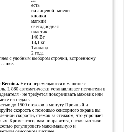
есть
на лицевой панели
кнопки
мягкий
светодиодная
пластик
140 Вт
13,1 кг
Таиланд
2 года
плея с удобным выбором строчки, встроенному
 лапке.
 Bernina.
Нити перемещаются в машине с
ль. L 860 автоматически устанавливает петлители в
евателя - не требуется поворачивать маховик или
ите на педаль.
стью до 1500 стежков в минуту Прочный и
руйте скорость с помощью сенсорного экрана вы
дленной скорости, стежок за стежком, что упрощает
ых. Кроме этого, вам понравится, насколько тихо
гкостью регулировать максимальную и
ветном сенсорном дисплее.