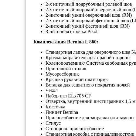
2-х ниточный подрубочный ролевой шов
2-х ниточный широкий оверлочный шов (
2-ниточный узкий оверлочный шов (RN)
2-х ниточный широкий фестонный шов (L
2-ниточный узкий фестонный шов (RN)
3-ниточная строчка Pikot.
Комплектация Bernina L 860:
Cтандартная лапка для оверлочного шва №
Кромконаправитель для правой стороны
Коленоподъемник/ Система свободных рук
Приставной столик
Мусоросборник
Крышка рукавной платформы
Вставка для защитного покрытия ножей
Чехол
Набор игл ELx705 CF
Отвертка, внутренний шестигранник 1,5 
Кисточка
Пинцет Bernina
Приспособление для заправки или замены 
Стилус
Стопорное приспособление
Стандартная коробка с принадлежностями