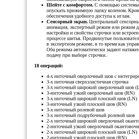
Шейте с комфортом.
С помощью системы 
опускать прижимную лапку коленом. Кроме
обеспечения удобного доступа к иглам.
Сенсорный экран.
Центральный сенсорный
анимация, экспертный режим или режим д
настройки и свойства строчки или встрое
процессе шитья. Продвинутые пользовател
в экспертном режиме, в то время как упр
Оба режима автоматически задают натяже
подачу при выборе строчки.
18 операций:
4-х ниточный оверлочный шов с интегрир
3-х ниточная сверхэластичная строчка
3-х ниточный широкий оверлочный шов (
3-ниточный узкий оверлочный шов (RN)
3-х ниточный широкий плоский шов (LN)
3-ниточный узкий плоский шов (RN)
3-х ниточный ролевой шов
3-х ниточный подрубочный ролевой шов
2-х ниточный широкий оверлочный окант
2-ниточный узкий оверлочный окантовоч
2-х ниточный широкий плоский шов (LN)
2-ниточный узкий плоский шов (RN)