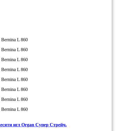
десяти игл Organ Супер Стрейч.