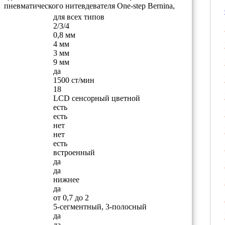
пневматического нитевдевателя One-step Bernina,
для всех типов
2/3/4
0,8 мм
4 мм
3 мм
9 мм
да
1500 ст/мин
18
LCD сенсорный цветной
есть
есть
нет
нет
есть
встроенный
да
да
нижнее
да
от 0,7 до 2
5-сегментный, 3-полосный
да
да