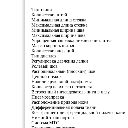
Тип ткани
Количество нитей
Минимальная длина стежка
Максимальная длина стежка
Минимальная ширина шва
Максимальная ширина шва
Упрощенная заправка нижнего петлителя
Макс. скорость шитья
Количество операций
Тип дисплея
Регулировка давления лапки
Ролевый шов
Распошивальный (плоский) шов
Цепной стежок
Наличие рукавной платформы
Конвертер верхнего петлителя
Встроенный нитевдеватель нити в иглу
Пневмозаправка
Расположение привода ножа
Дифференциальная подача ткани
Коэффициент дифференциальной подачи ткани
Нижний транспортер
Система MTC
Блокировка двигателя