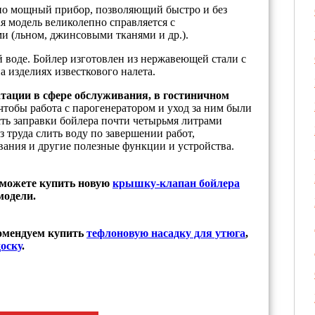
очно мощный прибор, позволяющий быстро и без
я модель великолепно справляется с
и (льном, джинсовыми тканями и др.).
й воде. Бойлер изготовлен из нержавеющей стали с
а изделиях известкового налета.
уатации в сфере обслуживания, в гостиничном
чтобы работа с парогенератором и уход за ним были
ть заправки бойлера почти четырьмя литрами
 труда слить воду по завершении работ,
ания и другие полезные функции и устройства.
 можете купить новую
крышку-клапан бойлера
модели.
комендуем купить
тефлоновую насадку для утюга
,
оску
.