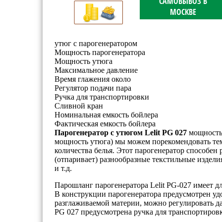
САМОВЫВОЗ В
МОСКВЕ
утюг с парогенератором
Мощность парогенератора
Мощность утюга
Максимальное давление
Время глажения около
Регулятор подачи пара
Ручка для транспортировки
Сливной кран
Номинальная емкость бойлера
Фактическая емкость бойлера
Парогенератор с утюгом Lelit PG 027
мощностью
мощность утюга) мы можем порекомендовать тем
количества белья. Этот парогенератор способен 
(отпаривает) разнообразные текстильные издели
и т.д.
Парошланг парогенератора Lelit PG-027 имеет дл
В конструкции парогенератора предусмотрен уд
разглаживаемой материи, можно регулировать давл
PG 027 предусмотрена ручка для транспортировк