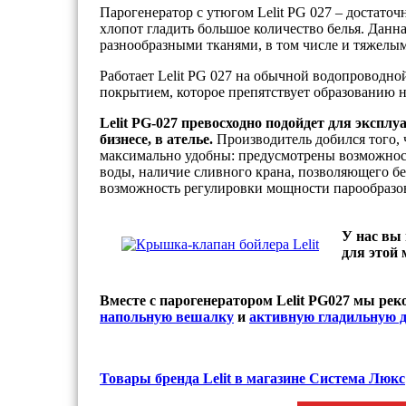
Парогенератор с утюгом Lelit PG 027 – достат
хлопот гладить большое количество белья. Данна
разнообразными тканями, в том числе и тяжелым
Работает Lelit PG 027 на обычной водопроводно
покрытием, которое препятствует образованию н
Lelit PG-027 превосходно подойдет для экспл
бизнесе, в ателье.
Производитель добился того, 
максимально удобны: предусмотрены возможнос
воды, наличие сливного крана, позволяющего без
возможность регулировки мощности парообразов
У нас вы
для этой 
Вместе с парогенератором Lelit PG027 мы ре
напольную вешалку
и
активную гладильную д
Товары бренда Lelit в магазине Система Люкс