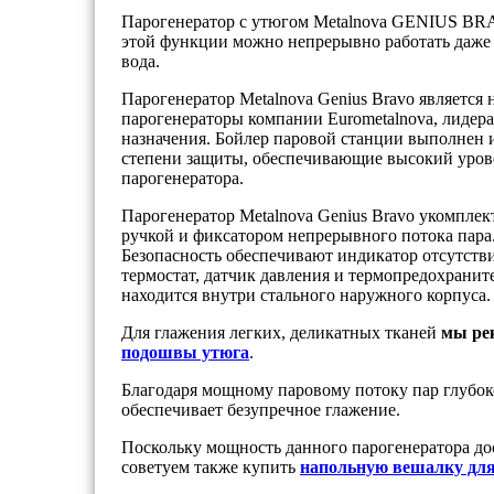
Парогенератор с утюгом Metalnova GENIUS BRA
этой функции можно непрерывно работать даже в
вода.
Парогенератор Metalnova Genius Bravo является
парогенераторы компании Eurometalnova, лидера
назначения. Бойлер паровой станции выполнен 
степени защиты, обеспечивающие высокий уров
парогенератора.
Парогенератор Metalnova Genius Bravo укомпле
ручкой и фиксатором непрерывного потока пара
Безопасность обеспечивают индикатор отсутств
термостат, датчик давления и термопредохранит
находится внутри стального наружного корпуса.
Для глажения легких, деликатных тканей
мы ре
подошвы утюга
.
Благодаря мощному паровому потоку пар глубоко
обеспечивает безупречное глажение.
Поскольку мощность данного парогенератора до
советуем также купить
напольную вешалку для