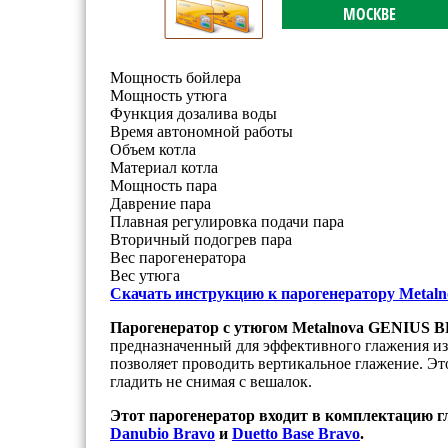
МОСКВЕ
Мощность бойлера
Мощность утюга
Функция дозалива воды
Время автономной работы
Объем котла
Материал котла
Мощность пара
Даврение пара
Плавная регулировка подачи пара
Вторичный подогрев пара
Вес парогенератора
Вес утюга
Скачать инструкцию к парогенератору Metaln
Парогенератор с утюгом Metalnova GENIUS
предназначенный для эффективного глажения из
позволяет проводить вертикальное глажение. Эт
гладить не снимая с вешалок.
Этот парогенератор входит в комплектацию г
Danubio Bravo
и
Duetto Base Bravo
.