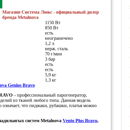
Магазин Система Люкс - официальный дилер
бренда Metalnova
1150 Вт
850 Вт
есть
неограничено
1,2 л
нерж. сталь
70 г/мин
3 бар
есть
есть
5,9 кг
1,3 кг
ova Genius Bravo
 BRAVO
– профессиональный парогенератор,
делий из тканей любого типа. Данная модель
о означает, что пиджаки, рубашки, платья можно
ладильнгых систем Metalnova
Vento Plus Bravo
,