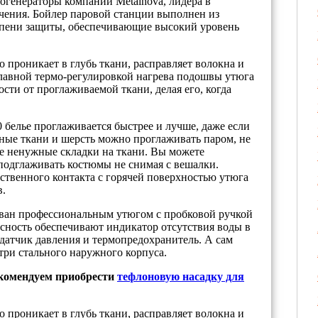
рогенераторы компании Metalnova, лидера в
чения. Бойлер паровой станции выполнен из
епени защиты, обеспечивающие высокий уровень
 проникает в глубь ткани, расправляет волокна и
плавной термо-регулировкой нагрева подошвы утюга
сти от проглаживаемой ткани, делая его, когда
 белье проглаживается быстрее и лучше, даже если
тные ткани и шерсть можно проглаживать паром, не
ые ненужные складки на ткани. Вы можете
 подглаживать костюмы не снимая с вешалки.
ственного контакта с горячей поверхностью утюга
в.
ован профессиональным утюгом с пробковой ручкой
сность обеспечивают индикатор отсутствия воды в
 датчик давления и термопредохранитель. А сам
три стального наружного корпуса.
комендуем приобрести
тефлоновую насадку для
 проникает в глубь ткани, расправляет волокна и