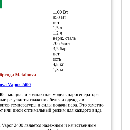
1100 Вт
850 Вт
нет
1,5 ч
1,2 л
нерж. сталь
70 г/мин
3,5 бар
нет
есть
4,8 кг
1,3 кг
бренда Metalnova
ova Vapor 2400
00
– мощная и компактная модель парогенератора
ные результаты глажения белья и одежды в
ятор температуры и силы подачи пара. Это заметно
тот или иной оптимальный режим для каждого вида
a Vapor 2400 является надежным и качественным