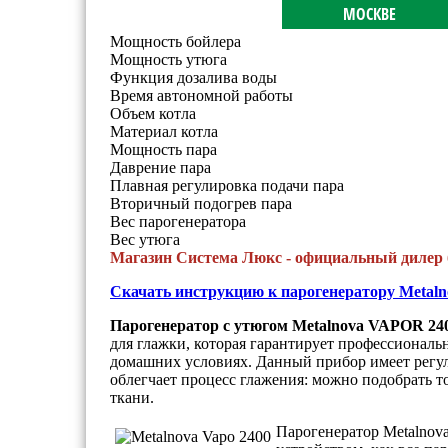
МОСКВЕ
Мощность бойлера
Мощность утюга
Функция дозалива воды
Время автономной работы
Объем котла
Материал котла
Мощность пара
Даврение пара
Плавная регулировка подачи пара
Вторичный подогрев пара
Вес парогенератора
Вес утюга
Магазин Система Люкс - официальный дилер 
Скачать инструкцию к парогенератору Metaln
Парогенератор с утюгом Metalnova VAPOR 24
для глажки, которая гарантирует профессиональ
домашних условиях. Данный прибор имеет регул
облегчает процесс глажения: можно подобрать 
ткани.
Парогенератор Metalnov