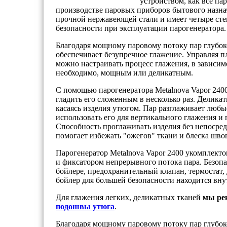
устройством, как все па
производстве паровых приборов бытового назна
прочной нержавеющей стали и имеет четыре ст
безопасности при эксплуатации парогенератора.
Благодаря мощному паровому потоку пар глубоко
обеспечивает безупречное глажение. Управляя 
можно настраивать процесс глажения, в зависимо
необходимо, мощным или деликатным.
С помощью парогенератора Metalnova Vapor 2400
гладить его сложенным в несколько раз. Делика
касаясь изделия утюгом. Пар разглаживает люб
использовать его для вертикального глажения и
Способность проглаживать изделия без непосред
помогает избежать "ожегов" ткани и блеска шво
Парогенератор Metalnova Vapor 2400 укомплект
и фиксатором непрерывного потока пара. Безопа
бойлере, предохранительный клапан, термостат,
бойлер для большей безопасности находится вну
Для глажения легких, деликатных тканей
мы ре
подошвы утюга
.
Благодаря мощному паровому потоку пар глубоко