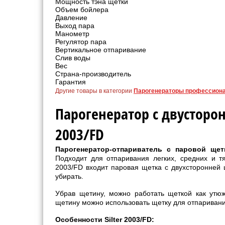
Мощность тэна щетки
Объем бойлера
Давление
Выход пара
Манометр
Регулятор пара
Вертикальное отпаривание
Слив воды
Вес
Страна-производитель
Гарантия
Другие товары в категории
Парогенераторы профессион
Парогенератор с двусторон
2003/FD
Парогенератор-отпариватель с паровой щетк
Подходит для отпаривания легких, средних и тя
2003/FD входит паровая щетка с двухсторонней 
убирать.
Убрав щетину, можно работать щеткой как утю
щетину можно использовать щетку для отпаривани
Особенности Silter 2003/FD: