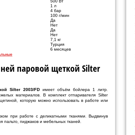
500 Вт
1 л
4 бар
100 г/мин
Да
Нет
Да
Нет
7,1 кг
Турция
6 месяцев
альные
ней паровой щеткой Silter
ой Silter 2003/FD
имеет объём бойлера 1 литр.
желых материалов. В комплект отпаривателя Silter
щетиной, которую можно использовать в работе или
жком при работе с деликатными тканями. Выдвинув
я пальто, пиджаков и мебельных тканей.