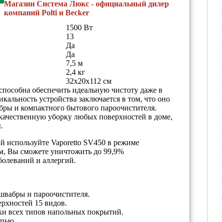
Магазин Система Люкс - официальный дилер
компаний Polti и Becker
1500 Вт
13
Да
Да
7,5 м
2,4 кг
32х20х112 см
способна обеспечить идеальную чистоту даже в
кальность устройства заключается в том, что оно
абры и компактного бытового пароочистителя.
качественную уборку любых поверхностей в доме,
.
й используйте Vaporetto SV450 в режиме
м, Вы сможете уничтожить до 99,9%
болеваний и аллергий.
швабры и пароочистителя.
рхностей 15 видов.
ки всех типов напольных покрытий.
ипью.