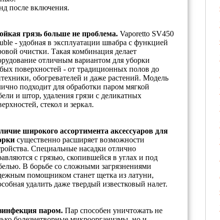
унд после включения.
ойкая грязь больше не проблема.
Vaporetto SV450
uble - удобная в эксплуатации швабра с функцией
ровой очистки. Такая комбинация делает
орудование отличным вариантом для уборки
бых поверхностей - от традиционных полов до
нтехники, обогревателей и даже растений. Модель
лично подходит для обработки паром мягкой
бели и штор, удаления грязи с деликатных
верхностей, стекол и зеркал.
личие широкого ассортимента аксессуаров для
орки
существенно расширяет возможности
тройства. Специальные насадки отлично
равляются с грязью, скопившейся в углах и под
белью. В борьбе со сложными загрязнениями
дежным помощником станет щетка из латуни,
особная удалить даже твердый известковый налет.
зинфекция паром.
Пар способен уничтожать не
лько болезнетворные микроорганизмы, но и