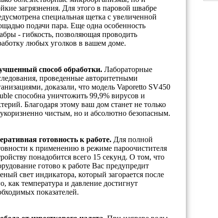
ойкие загрязнения. Для этого в паровой швабре
едусмотрена специальная щетка с увеличенной
ощадью подачи пара. Еще одна особенность
абры - гибкость, позволяющая проводить
работку любых уголков в вашем доме.
учшенный способ обработки.
Лабораторные
следования, проведенные авторитетными
ганизациями, доказали, что модель Vaporetto SV450
uble способна уничтожить 99,9% вирусов и
ктерий. Благодаря этому ваш дом станет не только
зукоризненно чистым, но и абсолютно безопасным.
еративная готовность к работе.
Для полной
товности к применению в режиме пароочистителя
тройству понадобится всего 15 секунд. О том, что
орудование готово к работе Вас предупредит
леный свет индикатора, который загорается после
го, как температура и давление достигнут
обходимых показателей.