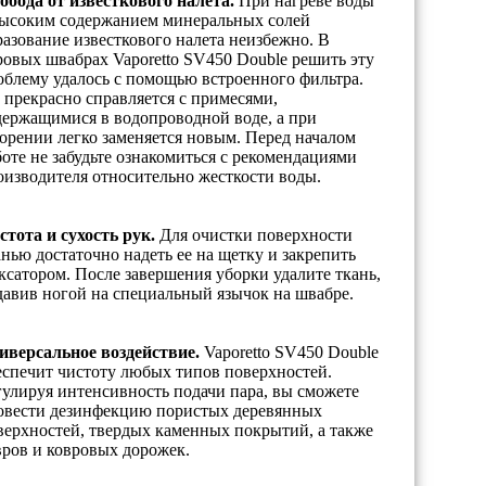
обода от известкового налета.
При нагреве воды
высоким содержанием минеральных солей
разование известкового налета неизбежно. В
ровых швабрах Vaporetto SV450 Double решить эту
облему удалось с помощью встроенного фильтра.
 прекрасно справляется с примесями,
держащимися в водопроводной воде, а при
сорении легко заменяется новым. Перед началом
боте не забудьте ознакомиться с рекомендациями
оизводителя относительно жесткости воды.
стота и сухость рук.
Для очистки поверхности
анью достаточно надеть ее на щетку и закрепить
ксатором. После завершения уборки удалите ткань,
давив ногой на специальный язычок на швабре.
иверсальное воздействие.
Vaporetto SV450 Double
еспечит чистоту любых типов поверхностей.
гулируя интенсивность подачи пара, вы сможете
овести дезинфекцию пористых деревянных
верхностей, твердых каменных покрытий, а также
вров и ковровых дорожек.