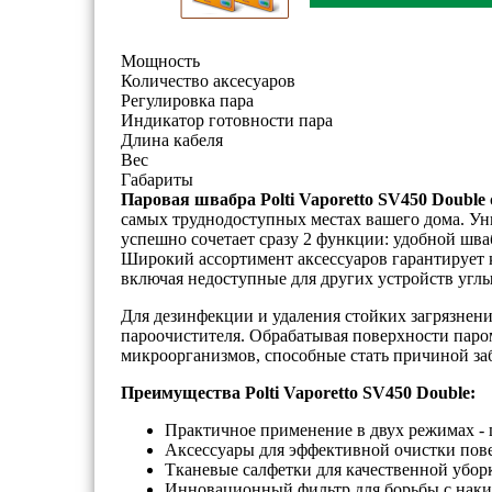
Мощность
Количество аксесуаров
Регулировка пара
Индикатор готовности пара
Длина кабеля
Вес
Габариты
Паровая швабра Polti Vaporetto SV450 Double
самых труднодоступных местах вашего дома. Уни
успешно сочетает сразу 2 функции: удобной шв
Широкий ассортимент аксессуаров гарантирует 
включая недоступные для других устройств углы
Для дезинфекции и удаления стойких загрязнени
пароочистителя. Обрабатывая поверхности паро
микроорганизмов, способные стать причиной за
Преимущества Polti Vaporetto SV450 Double:
Практичное применение в двух режимах - 
Аксессуары для эффективной очистки пове
Тканевые салфетки для качественной убор
Инновационный фильтр для борьбы с нак