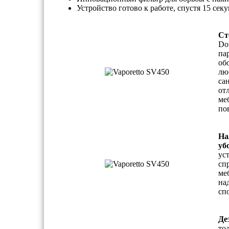
Устройство готово к работе, спустя 15 сек
Ст
Do
па
об
лю
са
от
ме
по
На
уб
ус
сп
ме
на
сп
Де
то