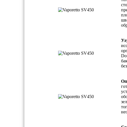
ст
пр
пл
шв
об
Ул
ис
ор
Do
ба
бе
Оп
го
ус
об
зе
то
не