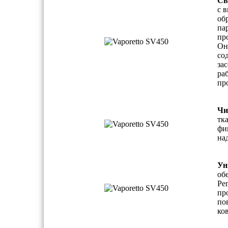
Св
с 
об
па
пр
Он
со
за
ра
пр
Чи
тк
фи
на
Ун
об
Ре
пр
по
ко