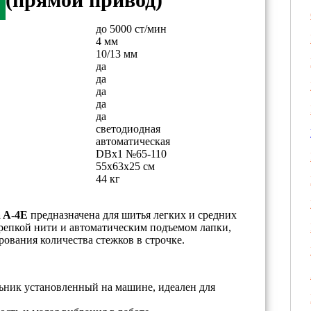
до 5000 ст/мин
4 мм
10/13 мм
да
да
да
да
да
светодиодная
автоматическая
DBx1 №65-110
55х63х25 см
44 кг
 A-4E
предназначена для шитья легких и средних
крепкой нити и автоматическим подъемом лапки,
вания количества стежков в строчке.
ник установленный на машине, идеален для