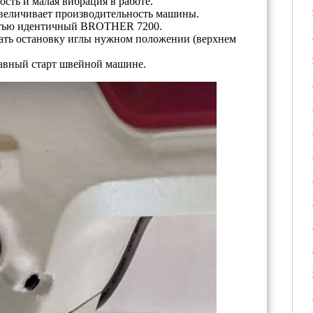
сть и малая вибрация в работе.
увеличивает производительность машины.
стью идентичный BROTHER 7200.
ать остановку иглы нужном положении (верхнем
авный старт швейной машине.