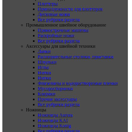
Плоттеры
Принадлежности для плоттеров
Дисковые ножи
Все рубрики раздела
Промышленное швейное оборудование
Прямострочные машины
Раскройные ножи
Все рубрики раздела
Аксессуары для швейной техники
Лапки
Расширительные столики, приставки
Шпульки
Иглы
Нитки
Нитки
Флизелины и водорастворимые пленки
Мусоросборники
Коврики
Прочие аксессуары
Все рубрики раздела
Ножницы
Ножницы Aurora
Ножницы KAI
Ножницы Konig
Все рубрики раздела