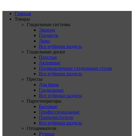
Главная
Товары
Гладильные системы
Эконом
Премиум
Люкс
Все рубрики раздела
Гладильные доски
Простые
Активные
Промышленные гладильные столы
Все рубрики раздела
Прессы
Для брюк
Гладильные
Все рубрики раздела
Парогенераторы
Бытовые
Профессиональные
Пароочистители
Все рубрики раздела
Отпариватели
Ручные