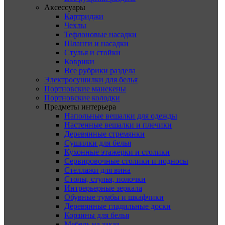
Аксессуары
Картриджи
Чехлы
Тефлоновые насадки
Шланги и насадки
Стулья и стойки
Коврики
Все рубрики раздела
Электросушилки для белья
Портновские манекены
Портновские колодки
Предметы интерьера
Напольные вешалки для одежды
Настенные вешалки и плечики
Деревянные стремянки
Сушилки для белья
Кухонные этажерки и столики
Сервировочные столики и подносы
Стеллажи для вина
Столы, стулья, полочки
Интрерьерные зеркала
Обувные тумбы и шкафчики
Деревянные гладильные доски
Корзины для белья
Мебель на заказ