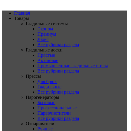
Главная
Товары
Гладильные системы
Эконом
Премиум
Люкс
Все рубрики раздела
Гладильные доски
Простые
Активные
Промышленные гладильные столы
Все рубрики раздела
Прессы
Для брюк
Гладильные
Все рубрики раздела
Парогенераторы
Бытовые
Профессиональные
Пароочистители
Все рубрики раздела
Отпариватели
Ручные