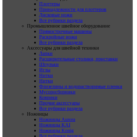
Плоттеры
Принадлежности для плоттеров
Дисковые ножи
Все рубрики раздела
Промышленное швейное оборудование
Прямострочные машины
Раскройные ножи
Все рубрики раздела
Аксессуары для швейной техники
Лапки
Расширительные столики, приставки
Шпульки
Иглы
Нитки
Нитки
Флизелины и водорастворимые пленки
Мусоросборники
Коврики
Прочие аксессуары
Все рубрики раздела
Ножницы
Ножницы Aurora
Ножницы KAI
Ножницы Konig
Все рубрики раздела