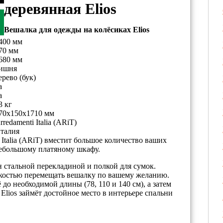
деревянная Elios
Вешалка для одежды на колёсиках Elios
400 мм
70 мм
680 мм
ишня
ерево (бук)
а
а
3 кг
70х150х1710 мм
rredamenti Italia (ARiT)
талия
Italia (ARiT) вместит большое количество ваших
небольшому платяному шкафу.
н стальной перекладиной и полкой для сумок.
гкостью перемещать вешалку по вашему желанию.
до необходимой длины (78, 110 и 140 см), а затем
Elios займёт достойное место в интерьере спальни