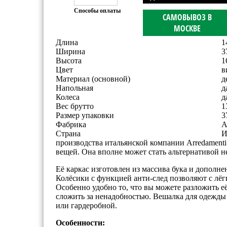
Способы оплаты
САМОВЫВОЗ В
МОСКВЕ
Длина
1
Ширина
3
Высота
1
Цвет
в
Материал (основной)
д
Напольная
д
Колеса
д
Вес брутто
1
Размер упаковки
3
Фабрика
A
Страна
И
производства итальянской компании Arredamenti 
вещей. Она вполне может стать альтернативой 
Её каркас изготовлен из массива бука и дополне
Колёсики с функцией анти-след позволяют с лё
Особенно удобно то, что вы можете разложить её 
сложить за ненадобностью. Вешалка для одежды 
или гардеробной.
Особенности: