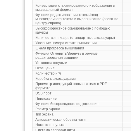
Конвертация отсканированного изображения в
вышивальный формат
Функции редактирования текста/ввод
многострочного текста и выравнивание (слева-по
центру-справа)
Высокоскоростное сканирование с помощью
камеры
Количество пяльцев (стандартные аксессуары)
Указание номера стежка вышивания
Шкала прогресса вышивания
Функция Отменить/Вернуть в режиме
редактирования вышивки
Установка шпульки
Освещение
Количество игл
Коробка с аксессуарами
Просмотр инструкций пользователя в PDF
формате
USB порт
Приложение
Функция беспроводного подключения
Размер экрана
Тип экрана
Автоматическая обрезка нити
Намотка шпульки
Система заправки нити