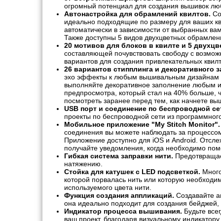
огромный потенциал для создания вышивок лю
Автонастройка для обрамлений квилтов.
Со
идеально подходящие по размеру для ваших кв
автоматически в зависимости от выбранных вам
Также доступны 5 видов двухцветных обрамлен
20 мотивов для блоков в квилте и 5 двухц
составляющей почувствовать свободу с возмож
вариантов для создания привлекательных квилт
26 вариантов стипплинга и декоративного з
эхо эффекты к любым вышивальным дизайнам и 
выполняйте декоративное заполнение любым из
предпросмотра, который стал на 40% больше, 
посмотреть заранее перед тем, как начнете вы
USB порт и соединение по беспроводной се
проекты по беспроводной сети из программног
Мобильное приложение "My Stitch Monitor".
соединения вы можете наблюдать за процессо
Приложение доступно для iOS и Android. Отсле
получайте уведомления, когда необходимо пом
Гибкая система заправки нити.
Предотвращает
натяжению.
Стойка для катушек с LED подсветкой.
Много
которой порвалась нить или которую необходи
используемого цвета нити.
Функция создания аппликаций.
Создавайте а
она идеально подходит для создания бейджей,
Индикатор процесса вышивания.
Будьте всег
ваш проект, благодаря визуальному индикатору.