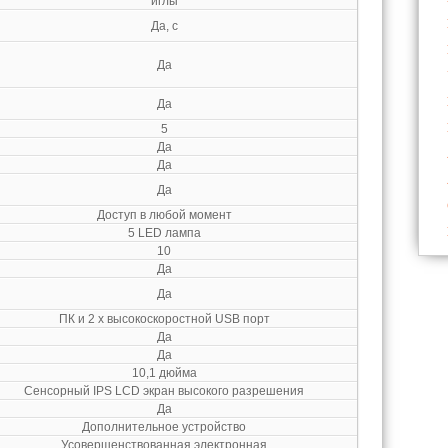
иглы
Да, с
Да
Да
5
Да
Да
Да
Доступ в любой момент
5 LED лампа
10
Да
Да
ПК и 2 x высокоскоростной USB порт
Да
Да
10,1 дюйма
Сенсорный IPS LCD экран высокого разрешения
Да
Дополнительное устройство
Усовершенствованная электронная