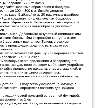
бых направлений и тематик.
здавайте красивые обрамления и бордюры,
илтов до 300 x 300 мм. Дизайн делится
и пяльцев. Выбирайте из 20 различных дизайнов.
ий для создания привлекательных бордюров.
ветных обрамлений.
Позвольте вашей творческой
ностью выбирать из многообразия доступных
ов.
аполнения.
Добавляйте аккуратный стипплинг или
квилт блокам. Или сохраняйте контур, а затем
 2 доступных вариантов. Теперь в режиме
чем в предыдущих моделях, вы можете все
шивание.
ти.
Используйте USB флешку или передавайте свои
о обеспечения PE-Design.
С помощью этого приложения и беспроводного
м вышивки удаленно на своем мобильном устройстве.
живайте процесс, не находясь рядом с машиной, и
енять нить или вышивка завершилась.
 запутывание нити и способствует стабильному
цветная LED подсветка указывает на катушку, в
мо заменить, определяет позицию для каждого
ппликации с этой полезной встроенной функцией,
 шевронов и эмблем.
да в курсе, на какой стадии выполнения находится