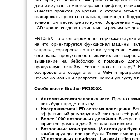
даст заскучать, а многообразие шрифтов, возмож
качество проектов до уровня, о котором можно 
сканировать проекты в пяльцах, совмещать бор
точно в том месте, где это нужно. Встроенный мо
LCD экране, создавать стипплинг и различные де
PR1055X - это одновременно творческая студия и
на что ориентируется функционал машины, вкл
заправка, сортировка по цветам, ускорение. Ника
чего ваша продуктивность значительно возраст
вышивание на бейсболках с помощью дополн
продуктовую линейку. Бизнес пошел в гору
беспроводного соединения по WiFi и программ
несколько машин и превратить ненужную суету в 
Особенности Brother PR1055X:
Автоматическая заправка нити.
Просто нажми
нить будет продета в иглу.
Настраиваемая LED система освещения.
Вст
эффективный регулируемый свет для всей рабо
Более 1000 встроенных дизайнов.
Быстро и 
шрифтов, рамок и дизайнов для вышивания.
Встроенные монограммы (3 стиля для букв и
комбинируя две или три буквы. Также к моногр
37 встроенных шрифтов.
Широкий выбор встр