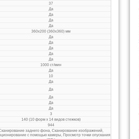
37
Да
Да
Да
Да
360x200 (360x360) мм
Да
Да
Да
Да
Да
1000 ст/мин
Да
10
Да
Да
Да
Да
Да
3
140 (10 форм x 14 видов стежков)
944
Сканирование заднего фона, Сканирование изображений,
ционирование с помощью камеры, Просмотр точки опускания