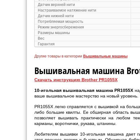
Датчик верхней нити
Настраиваемое натяжение нити
Датчик нижней нити
Потребляемая мощность
Режим энергосбережения
Размеры машины
Вес
Гарантия
Другие товары в категории
Вышивальные машины
Вышивальная машина Brot
Скачать инструкцию Brother PR1055X
10-игольная вышивальная машина PR1055X
на
ваше вышивальное мастерство на новый уровень.
PR1055X легко справляется с вышивкой на больших
либо большие квилты. Ее обширная область выш
позволяет вышивать практически на любом тек
карманы, воротнички, рукава, штанины.
Любителям вышивки 10-игольная машина дает ги
этот процесс легким и быстрым. Обширная библи