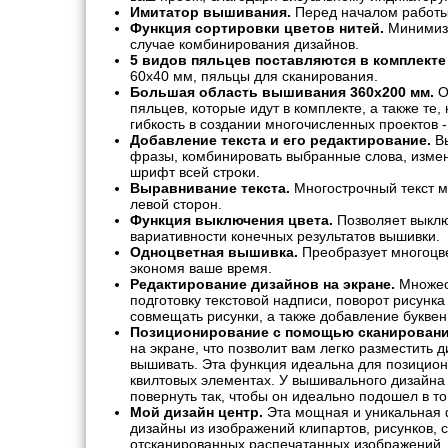
Имитатор вышивания.
Перед началом работы 
Функция сортировки цветов нитей.
Минимизи
случае комбинирования дизайнов.
5 видов пяльцев поставляются в комплекте
60х40 мм, пяльцы для сканирования.
Большая область вышивания 360х200 мм.
О
пяльцев, которые идут в комплекте, а также те
гибкость в создании многочисленных проектов -
Добавление текста и его редактирование.
Вы
фразы, комбинировать выбранные слова, измен
шрифт всей строки.
Выравнивание текста.
Многострочный текст м
левой сторон.
Функция выключения цвета.
Позволяет выклю
вариативности конечных результатов вышивки.
Одноцветная вышивка.
Преобразует многоцве
экономя ваше время.
Редактирование дизайнов на экране.
Множест
подготовку текстовой надписи, поворот рисунка
совмещать рисунки, а также добавление букве
Позиционирование с помощью сканировани
на экране, что позволит вам легко разместить 
вышивать. Эта функция идеальна для позицион
квилтовых элементах. У вышивального дизайна 
повернуть так, чтобы он идеально подошел в т
Мой дизайн центр.
Эта мощная и уникальная 
дизайны из изображений клипартов, рисунков, 
отсканированных распечатанных изображений.