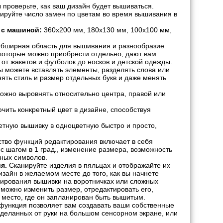
проверьте, как ваш дизайн будет вышиваться.
руйте число замен по цветам во время вышивания в
 с машиной:
360х200 мм, 180х130 мм, 100х100 мм,
бширная область для вышивания и разнообразие
, которые можно приобрести отдельно, дают вам
 от жакетов и футболок до носков и детской одежды.
 можете вставлять элементы, разделять слова или
ять стиль и размер отдельных букв и даже менять
ожно выровнять относительно центра, правой или
чить конкретный цвет в дизайне, способствуя
тную вышивку в одноцветную быстро и просто,
во функций редактирования включает в себя
 с шагом в 1 град., изменение размера, возможность
нных символов.
я.
Сканируйте изделия в пяльцах и отображайте их
дизайн в желаемом месте до того, как вы начнете
ирования вышивки на воротничках или сложных
можно изменить размер, отредактировать его,
о место, где он запланирован быть вышитым.
функция позволяет вам создавать ваши собственные
сделанных от руки на большом сенсорном экране, или