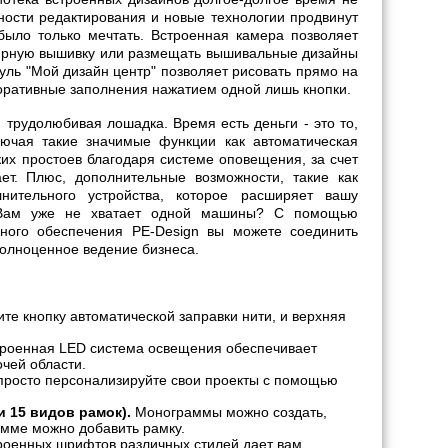
ности редактирования и новые технологии продвинут
было только мечтать. Встроенная камера позволяет
дюрную вышивку или размещать вышивальные дизайны
дуль "Мой дизайн центр" позволяет рисовать прямо на
коративные заполнения нажатием одной лишь кнопки.
 трудолюбивая лошадка. Время есть деньги - это то,
ючая такие значимые функции как автоматическая
ких простоев благодаря системе оповещения, за счет
ает. Плюс, дополнительные возможности, такие как
ительного устройства, которое расширяет вашу
? Вам уже не хватает одной машины? С помощью
ного обеспечения PE-Design вы можете соединить
полноценное ведение бизнеса.
те кнопку автоматической заправки нити, и верхняя
роенная LED система освещения обеспечивает
чей области.
просто персонализируйте свои проекты с помощью
 15 видов рамок).
Монограммы можно создать,
амме можно добавить рамку.
оенных шрифтов различных стилей дает вам