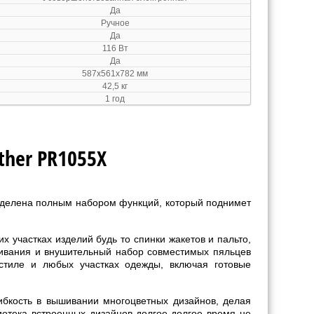
Да
Ручное
Да
116 Вт
Да
587x561x782 мм
42,5 кг
1 год
her PR1055X
делена полным набором функций, который поднимет
 участках изделий будь то спинки жакетов и пальто,
ивания и внушительный набор совместимых пяльцев
стиле и любых участках одежды, включая готовые
бкость в вышивании многоцветных дизайнов, делая
отека встроенных дизайнов долгое-долгое время не