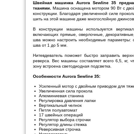
Швейная машинка Aurora Sewline 35 предн
тканями.
Машина оснащена мотором 90 Вт с дво
конструкции. Благодаря увеличенной силе прокол
шить на этой машине даже многослойную джинсовк
В конструкции машины используется вертика
включающих прямые, оверлочные, декоративные, 
шва можно настроить необходимые параметры: о
шва от 1 до 5 мм.
Нитевдеватель поможет быстро заправить верхн
реверса. Вес машины составляет всего 6,5, кг, 
зону встроена светодиодная подсветка.
Особенности Aurora Sewline 35:
Усиленный мотор с двойным приводом для тяж
Увеличенная сила прокола
Алюминиевая станина
Регулировка давления лапки
Вертикальный челнок
Петля полуавтомат
17 швейных операций
Регулятор выбора строчки
Регулятор длины стежка
Реверсивная строчка