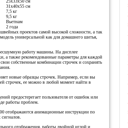
25х33х50 см
31х40х55 см
7,5 кг
9,5 кг
Вьетнам
2 года
швейных проектов самой высокой сложности, а так
 модель универсальной как для домашнего шитья,
бесшумную работу машины. На дисплее
и, а также рекомендованные параметры для каждой
 свои собственные комбинации строчек и сохранять
ания.
няет новые образцы строчек. Например, если вы
ей строчек, ее можно в любой момент найти в
ний предостерегает пользователя от ошибок или
де работы проблем.
e 400 отображаются анимационные инструкции по
 сигналов.
ального отображения, работы двойной иглой и