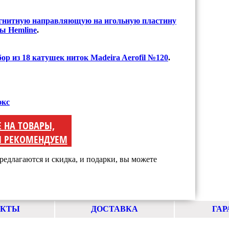
гнитную направляющую на игольную пластину
ы Hemline
.
бор из 18 катушек ниток Madeira Aerofil №120
.
юкс
Е НА ТОВАРЫ,
 РЕКОМЕНДУЕМ
редлагаются и скидка, и подарки, вы можете
АКТЫ
ДОСТАВКА
ГАР