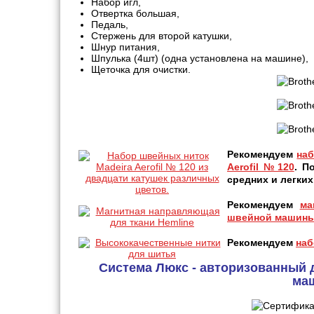
Набор игл,
Отвертка большая,
Педаль,
Стержень для второй катушки,
Шнур питания,
Шпулька (4шт) (одна установлена на машине),
Щеточка для очистки.
Рекомендуем
наб
Aerofil №120
. П
средних и легких
Рекомендуем
ма
швейной машины
Рекомендуем
наб
Система Люкс - авторизованный 
ма