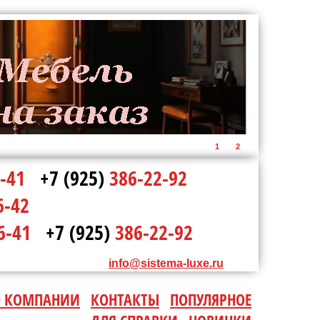
1
2
-41
+7 (925)
386-22-92
6-42
6-41
+7 (925)
386-22-92
info@sistema-luxe.ru
О КОМПАНИИ
КОНТАКТЫ
ПОПУЛЯРНОЕ