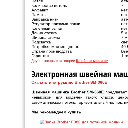
Петля
авт
Количество петель
7
Алфавит
нет
Память
нет
Заправка нити
авт
Регулятор прижима лапки
нет
Коленный рычаг
нет
Длина стежка
5 м
Ширина стежка
7 м
Подсветка
све
Потребляемая мощность
40 
Страна производства
Вье
Гарантия
1 г
Другие товары в категории
Швейные машинки
Электронная швейная маш
Скачать инструкцию Brother SM-360E
Швейная машинка Brother SM-360E
предлагает 
невысокой, для моделей такого класса, цен
автоматических петель, горизонтальный челнок, н
Мы рекомендуем купить