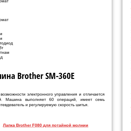
омат
омат
м
м
тодиод
Вт
тнам
од
ина Brother SM-360E
возможности электронного управления и отличается
ой. Машина выполняет 60 операций, имеет семь
итевдеватель и регулируемую скорость шитья.
Лапка Brother F080 для потайной молнии