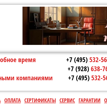
в удобное время
+7 (495)
532-56
ополе
+7 (928)
638-7
ртными компаниями
+7 (495)
532-5
А
ОПЛАТА
СЕРТИФИКАТЫ
СЕРВИС
ГАРАНТИИ