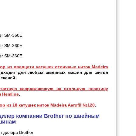
ор из двадцати катушек отличных ниток Madeira
одходят для любых швейных машин для шитья
 тканей.
гнитную направляющую на игольную пластину
 Hemline
.
ор из 18 катушек ниток Madeira Aerofil №120
.
дилер компании Brother по швейным
шинам