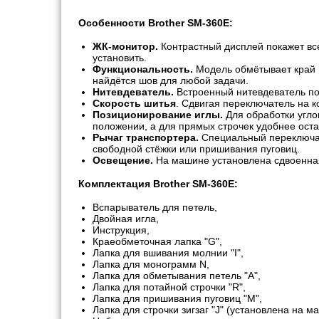
Особенности Brother SM-360E:
ЖК-монитор.
Контрастный дисплей покажет все
установить.
Функциональность.
Модель обмётывает край п
найдётся шов для любой задачи.
Нитевдеватель.
Встроенный нитевдеватель пом
Скорость шитья
. Сдвигая переключатель на к
Позиционирование иглы.
Для обработки угло
положении, а для прямых строчек удобнее оста
Рычаг транспортера.
Специальный переключат
свободной стёжки или пришивания пуговиц.
Освещение.
На машине установлена сдвоенная
Комплектация Brother SM-360E:
Вспарыватель для петель,
Двойная игла,
Инструкция,
Краеобметочная лапка "G",
Лапка для вшивания молнии "I",
Лапка для монограмм N,
Лапка для обметывания петель "A",
Лапка для потайной строчки "R",
Лапка для пришивания пуговиц "M",
Лапка для строчки зигзаг "J" (установлена на м