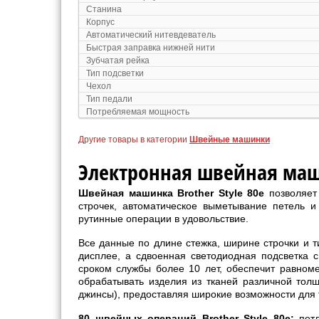
Станина
Корпус
Автоматический нитевдеватель
Быстрая заправка нижней нити
Зубчатая рейка
Тип подсветки
Чехол
Тип педали
Потребляемая мощность
Другие товары в категории
Швейные машинки
Электронная швейная маши
Швейная машинка Brother Style 80e
позволяет
строчек, автоматическое выметывание петель и
рутинные операции в удовольствие.
Все данные по длине стежка, ширине строчки и 
дисплее, а сдвоенная светодиодная подсветка 
сроком службы более 10 лет, обеспечит равном
обрабатывать изделия из тканей различной тол
джинсы), предоставляя широкие возможности для 
80 швейных операций Brother Style 80e:
петл