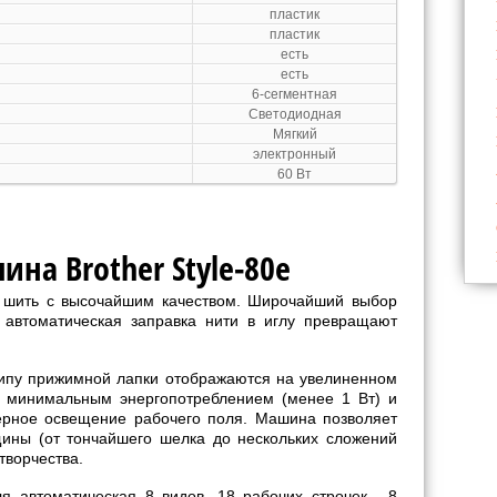
пластик
пластик
есть
есть
6-сегментная
Светодиодная
Мягкий
электронный
60 Вт
на Brother Style-80e
 шить с высочайшим качеством. Широчайший выбор
 автоматическая заправка нити в иглу превращают
типу прижимной лапки отображаются на увелиненном
с минимальным энергопотреблением (менее 1 Вт) и
ерное освещение рабочего поля. Машина позволяет
щины (от тончайшего шелка до нескольких сложений
творчества.
я автоматическая 8 видов, 18 рабочих строчек , 8