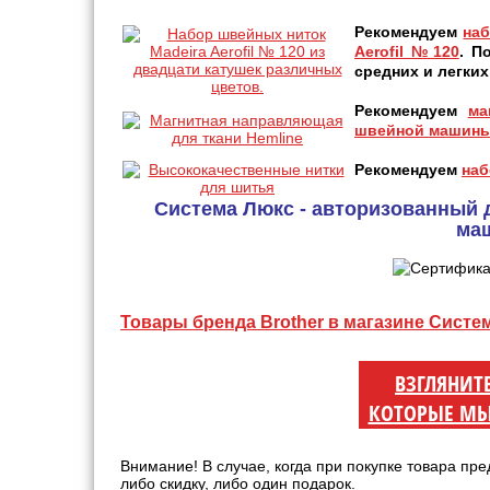
Рекомендуем
наб
Aerofil №120
. П
средних и легких
Рекомендуем
ма
швейной машины
Рекомендуем
наб
Система Люкс - авторизованный 
ма
Товары бренда Brother в магазине Систе
ВЗГЛЯНИТ
КОТОРЫЕ МЫ
Внимание! В случае, когда при покупке товара пре
либо скидку, либо один подарок.