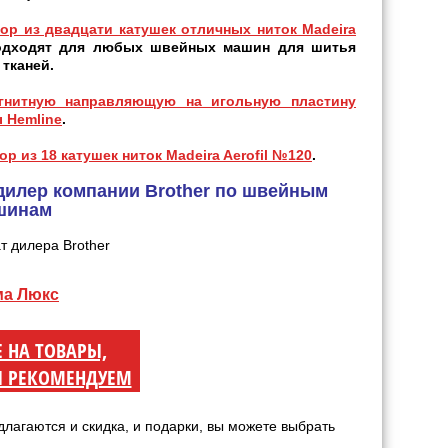
ор из двадцати катушек отличных ниток Madeira
одходят для любых швейных машин для шитья
 тканей.
гнитную направляющую на игольную пластину
 Hemline
.
ор из 18 катушек ниток Madeira Aerofil №120
.
дилер компании Brother по швейным
шинам
ма Люкс
Е НА ТОВАРЫ,
 РЕКОМЕНДУЕМ
длагаются и скидка, и подарки, вы можете выбрать