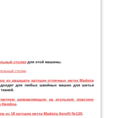
ельный столик
для этой машины.
ор из двадцати катушек отличных ниток Madeira
одходят для любых швейных машин для шитья
 тканей.
гнитную направляющую на игольную пластину
 Hemline
.
ор из 18 катушек ниток Madeira Aerofil №120
.