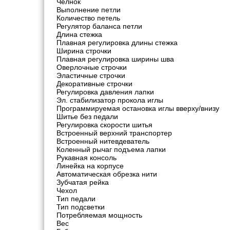
Челнок
Выполнение петли
Количество петель
Регулятор баланса петли
Длина стежка
Плавная регулировка длины стежка
Ширина строчки
Плавная регулировка ширины шва
Оверлочные строчки
Эластичные строчки
Декоративные строчки
Регулировка давления лапки
Эл. стабилизатор прокола иглы
Программируемая остановка иглы вверху/внизу
Шитье без педали
Регулировка скорости шитья
Встроенный верхний транспортер
Встроенный нитевдеватель
Коленный рычаг подъема лапки
Рукавная консоль
Линейка на корпусе
Автоматическая обрезка нити
Зубчатая рейка
Чехол
Тип педали
Тип подсветки
Потребляемая мощность
Вес