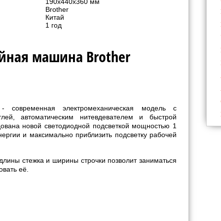
190x440x360 мм
Brother
Китай
1 год
йная машина Brother
 современная электромеханическая модель c
тлей, автоматическим нитевдевателем и быстрой
ована новой светодиодной подсветкой мощностью 1
энергии и максимально приблизить подсветку рабочей
длины стежка и ширины строчки позволит заниматься
овать её.