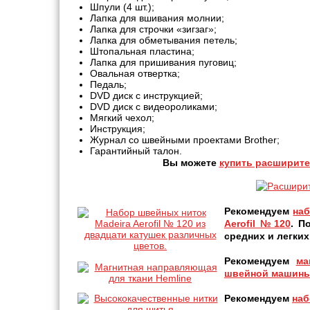
Шпули (4 шт.);
Лапка для вшивания молнии;
Лапка для строчки «зигзаг»;
Лапка для обметывания петель;
Штопальная пластина;
Лапка для пришивания пуговиц;
Овальная отвертка;
Педаль;
DVD диск с инструкцией;
DVD диск с видеороликами;
Мягкий чехол;
Инструкция;
Журнал со швейными проектами Brother;
Гарантийный талон.
Вы можете
купить расширит
Рекомендуем
наб
Aerofil №120
. П
средних и легких
Рекомендуем
ма
швейной машины
Рекомендуем
наб