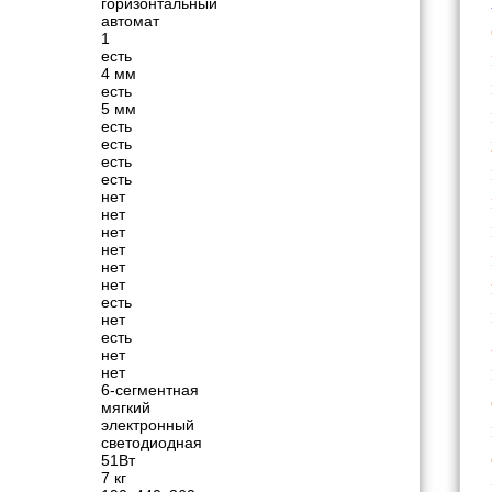
горизонтальный
автомат
1
есть
4 мм
есть
5 мм
есть
есть
есть
есть
нет
нет
нет
нет
нет
нет
есть
нет
есть
нет
нет
6-сегментная
мягкий
электронный
светодиодная
51Вт
7 кг