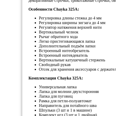
декоративные строчки, трикотажные строчки, ов
Особенности Chayka 325A:
Регулировка длины стежка до 4 мм
Регулировка ширины зигзага до 4 мм
Регулятор натяжения верхней нити
Вертикальный челнок
Рычаг обратного хода
Легко пристегивающаяся лапка
Дополнительный подъём лапки
Встроенный нитеобрезатель
Встроенный нитевдеватель
Вертикальные катушечный стержень
Свободный рукав
Отсек для хранения аксессуаров с держате
Комплектация Chayka 325A:
Универсальная лапка
Лапка для молнии двухсторонняя
Лапка для пуговиц
Рамка для петли-полуавтомат
Направитель для потайного шва
Шпульки (3 шт и 1 в машине)
Комплект игл (3 шт и 1 двойная)