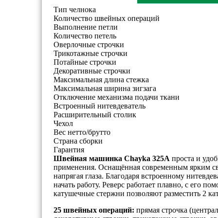
Тип челнока
Количество швейных операций
Выполнение петли
Количество петель
Оверлочные строчки
Трикотажные строчки
Потайные строчки
Декоративные строчки
Максимальная длина стежка
Максимальная ширина зигзага
Отключение механизма подачи ткани
Встроенный нитевдеватель
Расширительный столик
Чехол
Вес нетто/брутто
Страна сборки
Гарантия
Швейная машинка Chayka 325A
проста и удоб
применения. Оснащённая современным ярким св
напрягая глаза. Благодаря встроенному нитевдев
начать работу. Реверс работает плавно, с его п
катушечные стержни позволяют разместить 2 ка
25 швейных операций:
прямая строчка (централ