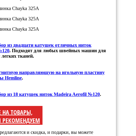
бор из двадцати катушек отличных ниток
 №120
. Подходят для любых швейных машин для
 легких тканей.
гнитную направляющую на игольную пластину
ы Hemline
.
бор из 18 катушек ниток Madeira Aerofil №120
.
Е НА ТОВАРЫ,
 РЕКОМЕНДУЕМ
редлагаются и скидка, и подарки, вы можете