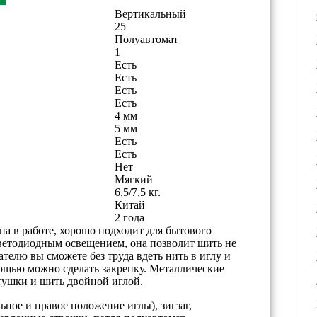
Вертикальный
25
Полуавтомат
1
Есть
Есть
Есть
Есть
4 мм
5 мм
Есть
Есть
Нет
Мягкий
6,5/7,5 кг.
Китай
2 года
на в работе, хорошо подходит для бытового
етодиодным освещением, она позволит шить не
ателю вы сможете без труда вдеть нить в иглу и
омощью можно сделать закрепку. Металлические
тушки и шить двойной иглой.
ьное и правое положение иглы), зигзаг,