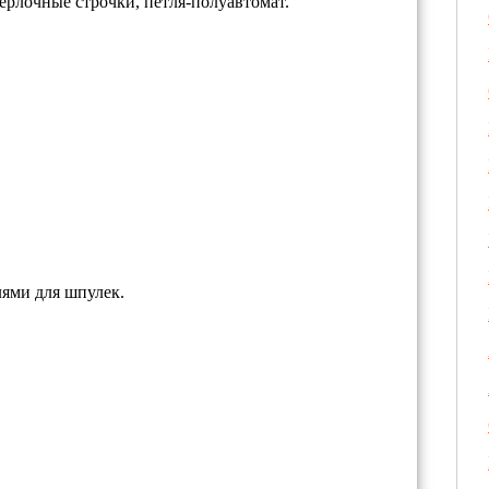
ерлочные строчки, петля-полуавтомат.
лями для шпулек.