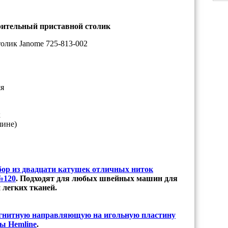
рительный приставной столик
яя
к
шине)
бор из двадцати катушек отличных ниток
 №120
. Подходят для любых швейных машин для
 легких тканей.
гнитную направляющую на игольную пластину
ы Hemline
.