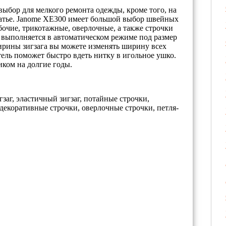
выбор для мелкого ремонта одежды, кроме того, на
латье. Janome XE300 имеет большой выбор швейных
бочие, трикотажные, оверлочные, а также строчки
 выполняется в автоматическом режиме под размер
рины зигзага вы можете изменять ширину всех
ель поможет быстро вдеть нитку в игольное ушко.
ком на долгие годы.
игзаг, эластичный зигзаг, потайные строчки,
 декоративные строчки, оверлочные строчки, петля-