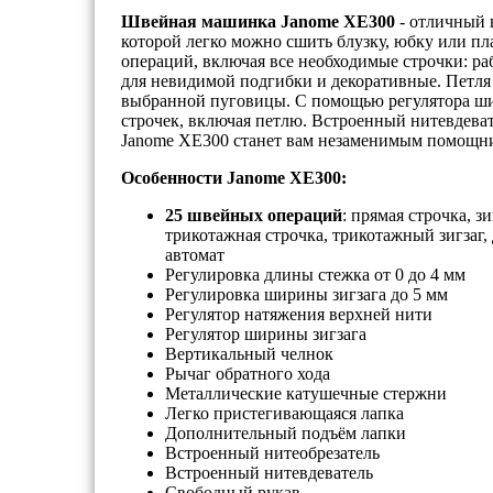
Швейная машинка Janome XE300
- отличный 
которой легко можно сшить блузку, юбку или п
операций, включая все необходимые строчки: ра
для невидимой подгибки и декоративные. Петля
выбранной пуговицы. С помощью регулятора ши
строчек, включая петлю. Встроенный нитевдеват
Janome XE300 станет вам незаменимым помощни
Особенности Janome XE300:
25 швейных операций
: прямая строчка, з
трикотажная строчка, трикотажный зигзаг,
автомат
Регулировка длины стежка от 0 до 4 мм
Регулировка ширины зигзага до 5 мм
Регулятор натяжения верхней нити
Регулятор ширины зигзага
Вертикальный челнок
Рычаг обратного хода
Металлические катушечные стержни
Легко пристегивающаяся лапка
Дополнительный подъём лапки
Встроенный нитеобрезатель
Встроенный нитевдеватель
Свободный рукав